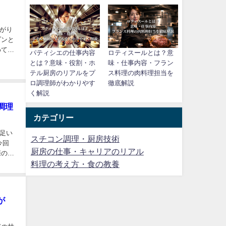
がり
ブンと
めての
パティシエの仕事内容
ロティスールとは？意
とは？意味・役割・ホ
味・仕事内容・フラン
テル厨房のリアルをプ
ス料理の肉料理担当を
ロ調理師がわかりやす
徹底解説
く解説
調理
カテゴリー
足い
スチコン調理・厨房技術
今回
厨房の仕事・キャリアのリアル
際の調
料理の考え方・食の教養
が