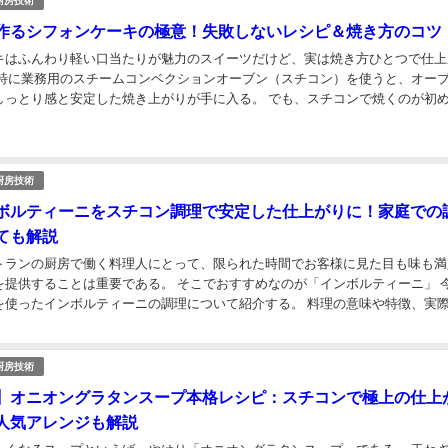
厨房技術
作るシフォンケーキの極意！失敗しないレシピ＆焼き方のコツ
キはふんわり軽い口当たりが魅力のスイーツだけど、実は焼き方ひとつで仕上
 特に業務用のスチームコンベクションオーブン（スチコン）を使うと、オー
しっとり感と安定した焼き上がりが手に入る。 でも、スチコンで焼くのが初
は？」 「スチームは入れたほうがいいの？」 ...
厨房技術
ボルティーニをスチコン調理で安定した仕上がりに！家庭での
ても解説
トランの厨房で働く料理人にとって、限られた時間でお客様に見た目も味も満
を提供することは重要である。 そこでおすすめなのが「インボルティーニ」 
を使ったインボルティーニの調理について紹介する。 料理の意味や特徴、実
体的に解説するので、この記事を読めばすぐに現...
厨房技術
】オニオングラタンスープ本格レシピ：スチコンで極上の仕上
人気アレンジも解説