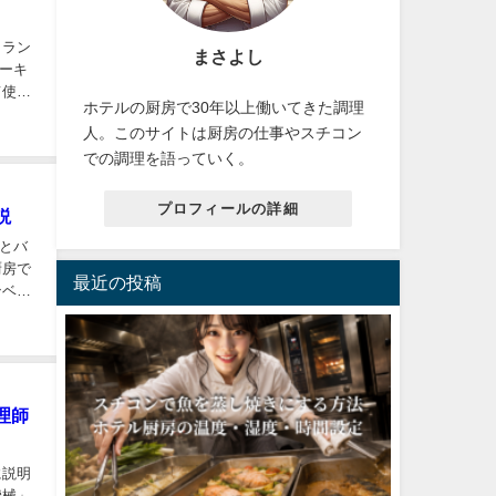
トラン
まさよし
ーキ
て使い
ホテルの厨房で30年以上働いてきた調理
人。このサイトは厨房の仕事やスチコン
での調理を語っていく。
プロフィールの詳細
説
とバ
厨房で
最近の投稿
ンベク
理師
に説明
機械」