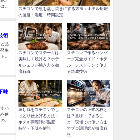
ルは一
スチコンで魚を蒸し焼きにする方法：ホテル厨房
の温度・湿度・時間設定
技術
ほど品
が発生
スチコンでステーキは
スチコンで作るハンバ
ットで
美味しく焼ける？ホテ
ーグ完全ガイド：ホテ
ルシェフが焼き方を徹
ル・レストランで使え
底解説
る焼成技術
下味
やすい
蒸し鶏をスチコンでし
スチコンの正式名称と
鶏を使
っとり仕上げる方法：
は？意味・できるこ
ンの設
ホテル調理師が温度・
と・現場での使い方ま
時間・下味を解説
でプロ調理師が徹底解
説