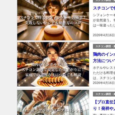
スチコン調理・
スチコンで
シフォンケー
が全然違う。
は一味違った
人は、 「温度
2026年4月16日
スチコン調理・
鶏肉のイン
方法につい
ホテルやレス
ただける料理
は、スチコン
2026年4月16日
理方法までを具
スチコン調理・
【プロ直伝
り！発祥や