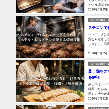
という認識で
2026年6月25日
気に上がる。 
スチコン調理・
スチコンで
ハンバーグは
質を安定させ
しやすく、調
は短時間で大量
2026年6月25日
スチコン調理・
蒸し鶏をス
を解説
蒸し鶏はシン
料理でもある
用する機会が
2026年6月22日
定を間違えると