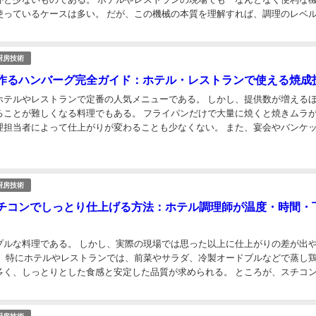
使っているケースは多い。 だが、この機械の本質を理解すれば、調理のレベ
なぜならスチコンは「ただのオーブン」ではな...
厨房技術
作るハンバーグ完全ガイド：ホテル・レストランで使える焼成
ホテルやレストランで定番の人気メニューである。 しかし、提供数が増える
ることが難しくなる料理でもある。 フライパンだけで大量に焼くと焼きムラ
理担当者によって仕上がりが変わることも少なくない。 また、宴会やバンケ
のハンバーグを提供しなければならず、現場で...
厨房技術
チコンでしっとり仕上げる方法：ホテル調理師が温度・時間・
プルな料理である。 しかし、実際の現場では思った以上に仕上がりの差が出
。 特にホテルやレストランでは、前菜やサラダ、冷製オードブルなどで蒸し
多く、しっとりとした食感と安定した品質が求められる。 ところが、スチコ
パサつきやドリップが発生し、歩留まりの低下...