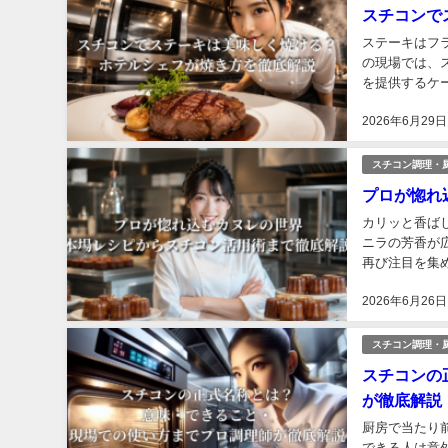
スチコンで
ステーキはフ
の現場では、
を提供するケ
こなすことが品
2026年6月29日
スチコン調理・
プロが惚れ
カリッと香ば
ニラの芳香が
再び注目を集
ションオーブン
2026年6月26日
スチコン調理・
スチコンの
が徹底解説
厨房で当たり
できる人は意