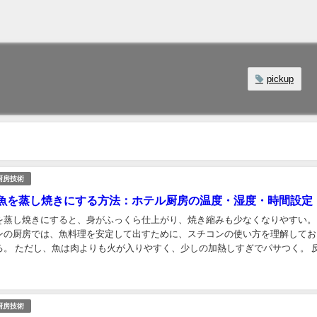
pickup
厨房技術
魚を蒸し焼きにする方法：ホテル厨房の温度・湿度・時間設定
を蒸し焼きにすると、身がふっくら仕上がり、焼き縮みも少なくなりやすい。
ンの厨房では、魚料理を安定して出すために、スチコンの使い方を理解してお
る。 ただし、魚は肉よりも火が入りやすく、少しの加熱しすぎでパサつく。 
入れすぎると水っぽくなり、焼き物というより煮...
厨房技術