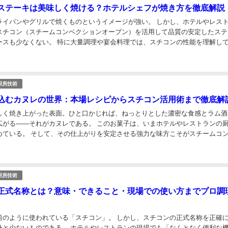
ステーキは美味しく焼ける？ホテルシェフが焼き方を徹底解説
ライパンやグリルで焼くものというイメージが強い。 しかし、ホテルやレス
スチコン（スチームコンベクションオーブン）を活用して品質の安定したステ
ースも少なくない。 特に大量調理や宴会料理では、スチコンの性能を理解し
質と作業効率を左右する。 今回は、ホテル厨房...
厨房技術
込むカヌレの世界：本場レシピからスチコン活用術まで徹底解
しく焼き上がった表面。ひと口かじれば、ねっとりとした濃密な食感とラム酒
広がる――それがカヌレである。 このお菓子は、いまホテルやレストランの
めている。 そして、その仕上がりを安定させる強力な味方こそがスチームコ
（スチコン）である。 今回は、プロの厨房でカ...
厨房技術
正式名称とは？意味・できること・現場での使い方までプロ調
前のように使われている「スチコン」。 しかし、スチコンの正式名称を正確
外と少ないものである。 ホテルやレストランの現場でも「なんとなく便利な