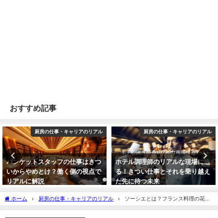
おすすめ記事
厨房の仕事・キャリアのリアル
スチコン調理・厨房技術
ホテル調理師のリアルな現場に迫
スチコンで作る完璧ローストビー
る！きつい仕事とそれを乗り越え
フ！プロの温度管理＆時短テク
た先に待つ未来
2025年12月26日
2025年12月26日
ホーム
厨房の仕事・キャリアのリアル
ソーシエとは？フランス料理の花形
ポジションをプロ調理師が解説