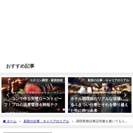
おすすめ記事
厨房の仕事・キャリアのリアル
料理の考え方・食の教養
ホテル調理師のリアルな現場に迫
【シェフ直伝】ポワレとヴァプー
る！きつい仕事とそれを乗り越え
ルの違い：プロの厨房で必ず使い
た先に待つ未来
分ける理由
2025年12月26日
2025年12月26日
ホーム
厨房の仕事・キャリアのリアル
調理業務従事証明書を書いてもらえ
ない？【調理師免許を目指すあなたへ】今すぐできる解決法を伝授！