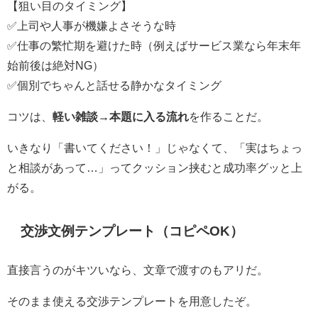
【狙い目のタイミング】
✅上司や人事が機嫌よさそうな時
✅仕事の繁忙期を避けた時（例えばサービス業なら年末年
始前後は絶対NG）
✅個別でちゃんと話せる静かなタイミング
コツは、
軽い雑談→本題に入る流れ
を作ることだ。
いきなり「書いてください！」じゃなくて、「実はちょっ
と相談があって…」ってクッション挟むと成功率グッと上
がる。
交渉文例テンプレート（コピペOK）
直接言うのがキツいなら、文章で渡すのもアリだ。
そのまま使える交渉テンプレートを用意したぞ。